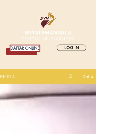
WIYATAMANDALA
SCHOOL OF BUSINESS
LOG IN
DAFTAR ONLINE
BERITA
Daftar