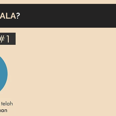
ALA
?