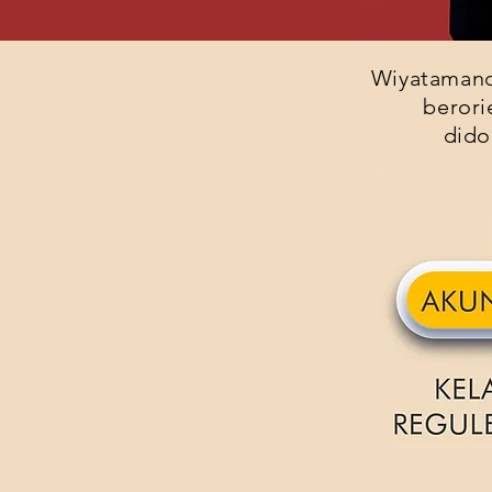
Wiyataman
berori
dido