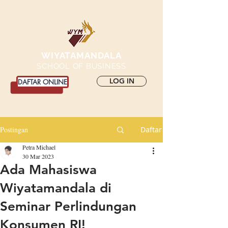
WIYATAMANDALA
SCHOOL OF BUSINESS
LOG IN
DAFTAR ONLINE
Postingan
Daftar
Petra Michael
30 Mar 2023
Ada Mahasiswa
Wiyatamandala di
Seminar Perlindungan
Konsumen RI!