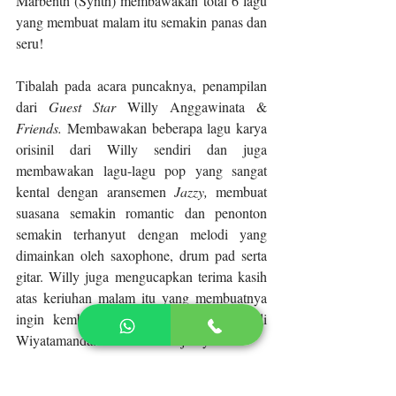
Marbenth (Synth) membawakan total 6 lagu 
yang membuat malam itu semakin panas dan 
seru!
Tibalah pada acara puncaknya, penampilan 
dari 
Guest Star 
Willy Anggawinata & 
Friends. 
Membawakan beberapa lagu karya 
orisinil dari Willy sendiri dan juga 
membawakan lagu-lagu pop yang sangat 
kental dengan aransemen 
Jazzy, 
membuat 
suasana semakin romantic dan penonton 
semakin terhanyut dengan melodi yang 
dimainkan oleh saxophone, drum pad serta 
gitar. Willy juga mengucapkan terima kasih 
atas keriuhan malam itu yang membuatnya 
ingin kembali lagi bernyanyi Bersama di 
Wiyatamandala Festival selanjutnya.
Terakhir, adalah pembagian hadiah kepada 
pemenang lomba Wiyatamandala 
Got 