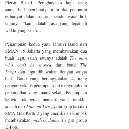
Fiersa Besari. Pemghayatan lagu yang 
sangat baik membuat para juri dan penonton 
terhanyut dalam suasana sendu sesuai lirik 
lagunya “kau adalah rasa yang tepat di 
waktu yang salah…”
Penampilan kedua yaitu Dhruvi Band dari 
SMAN 19 Jakarta yang membawakan dua 
buah lagu, salah satunya adalah 
The man 
who can’t be moved
 dari band 
The 
Script
 dan juga dibawakan dengan sangat 
baik. Band yang beranggotakan 4 orang 
dengan vokalis perempuan ini menyuguhkan 
penampilan yang manis sekali. Penampilan 
ketiga sekaligus menjadi yang terakhir 
adalah dari 
Four on Fire 
, yaitu grup tari dari 
SMA Gita Kirtti 2 yang enerjik dan kompak 
membawakan 
modern dance 
ala girl group 
K-Pop.