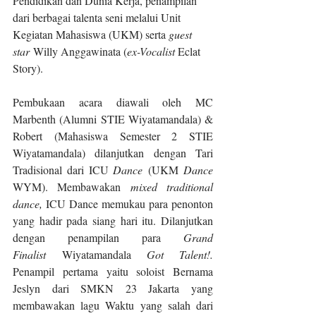
Pendidikan dan Dunia Kerja, penampilan 
dari berbagai talenta seni melalui Unit 
Kegiatan Mahasiswa (UKM) serta 
guest 
star
 Willy Anggawinata (
ex-Vocalist
 Eclat 
Story).
Pembukaan acara diawali oleh MC 
Marbenth (Alumni STIE Wiyatamandala) & 
Robert (Mahasiswa Semester 2 STIE 
Wiyatamandala) dilanjutkan dengan Tari 
Tradisional dari ICU 
Dance
 (UKM 
Dance
WYM). Membawakan 
mixed traditional 
dance, 
ICU Dance memukau para penonton 
yang hadir pada siang hari itu. Dilanjutkan 
dengan penampilan para 
Grand 
Finalist
 Wiyatamandala 
Got Talent!. 
Penampil pertama yaitu soloist Bernama 
Jeslyn dari SMKN 23 Jakarta yang 
membawakan lagu Waktu yang salah dari 