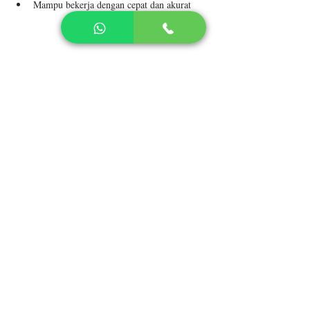
Mampu bekerja dengan cepat dan akurat
About the Company
PT Bestindo Putra Mandiri
Apply Now
LINK TERKAIT
Pendaftaran Mahasiswa Baru
Program Studi dan Akademik
Keunggulan Wiyatamandala
Kemahasiswaan