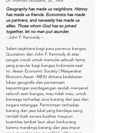
Dr. Adinoto Nursiana, SE., MM.
Geography has made us neighbors. History
has made us friends. Economics has made
us partners, and necessity has made us
allies. Those whom God has so joined
together, let no man put asunder.
- John F. Kennedy –
Salam sejahtera bagi para penerus bangsa,
Quotation dari John F. Kennedy di atas
sangat cocok untuk memulai sebuah tema
yang popular bagi bangsa Indonesia saat
ini. Asean Economic Society ( Masyarakat
Ekonomi Asean -MEA) dimana kedekatan
lokasi geografis dan persamaan
kepentingan perdagangan seolah menyeret
seluruh aset bangsa, mau tidak mau, untuk
bersiaga terhadap arus barang dan jasa dari
negara tetangga. Permintaan terhadap
barang dan jasa lokal yang berdaya saing
rendah baik secara kualitas maupun
kuantitas lambat laun akan berkurang
karena maraknya barang dan jasa impor