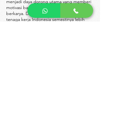
menjadi daya dorong utama yang memberi
motivasi bagi generasi muda untuk
berkarya. Dengan pemberlakuan KKNI
tenaga kerja Indonesia semestinya lebih
memiliki kompetensi dan jati diri dalam
bersaing dengan tenaga dari luar negeri.
Wiyatamandala School of
Business
menyelenggarakan pendidikan
tinggi Manajemen strata 1 dan Akuntansi
strata 1 dengan mengimplementasikan
KKNI sebagai dasar pengembangan
kurikulum. Tidak hanya menjaga mutu
kurikulum untuk tetap terdepan,
Wiyatamandala School of Business
juga
membekali mahasiswa dengan
pengembangan kemampuan interpersonal
yang sangat memadai dalam menunjang
karir dan kehidupannya di masa mendatang.
Kami
Wiyatamandala School of
Business
berupaya sebaik mungkin untuk
menyelenggarakan perguruan tinggi
dengan komitmen penuh terhadap