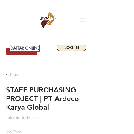
WIYATAMANDALA
SCHOOL OF BUSINESS
LOG IN
DAFTAR ONLINE
< Back
STAFF PURCHASING
PROJECT | PT Ardeco
Karya Global
Jakarta, Indonesia
Job Type