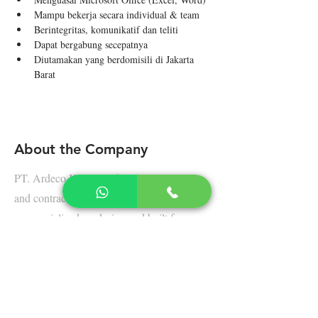
Mampu bekerja secara individual & team
Berintegritas, komunikatif dan teliti
Dapat bergabung secepatnya
Diutamakan yang berdomisili di Jakarta 
Barat
About the Company
PT. Ardeco Karya Global is a consultant
and contractor company, Jakarta based. We
are specialized on design and built for
restaurant, retail and housing project.
We understand that design play an important
role in business, therefore we’re highly
motivated to provide excellent design, high