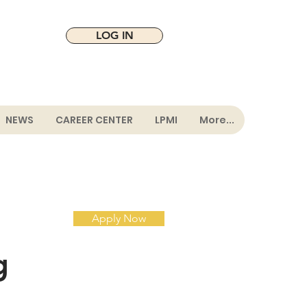
LOG IN
NEWS
CAREER CENTER
LPMI
More...
Apply Now
g