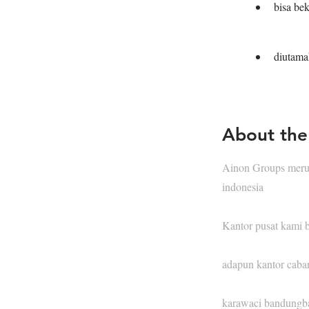
bisa be
diutamak
About th
Ainon Groups merup
indonesia
Kantor pusat kami be
adapun kantor caba
karawaci bandungb