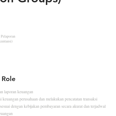
 Pelaporan
kuntansi)
 Role
n laporan keuangan
i keuangan perusahaan dan melakukan pencatatan transaksi
sesuai dengan kebijakan pembayaran secara akurat dan terjadwal
euangan