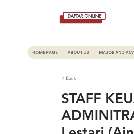
DAFTAR ONLINE
HOME PAGE
ABOUT US
MAJOR AND AC
< Back
STAFF KE
ADMINITRAS
Lestari (Ai