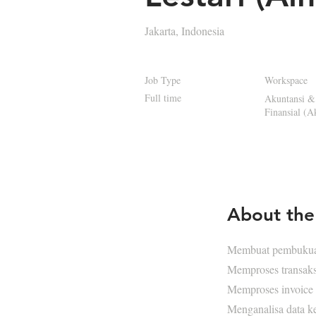
Jakarta, Indonesia
Job Type
Workspace
Full time
Akuntansi &
Finansial (A
About the
Membuat pembukua
Memproses transaks
Memproses invoice 
Menganalisa data k