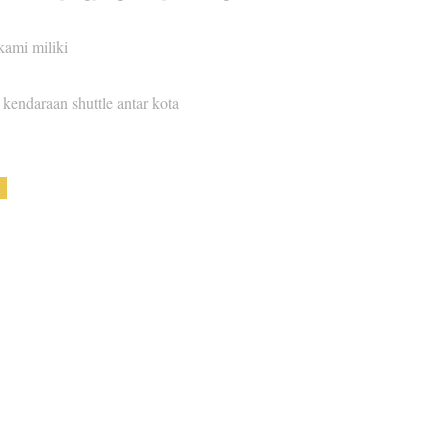
kami miliki
 kendaraan shuttle antar kota
LINK TERKAIT
WYM Mai
Jalan Ma
Pendaftaran Mahasiswa Baru
Jakarta B
Program Studi dan Akademik
Telp.
(021
Keunggulan Wiyatamandala
WA.
+62 
Kemahasiswaan
Email:
ad
Kampus Mi