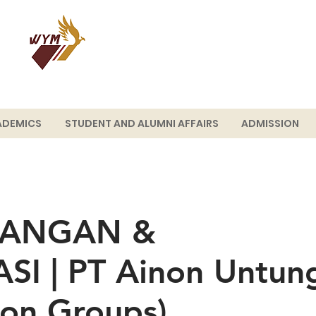
WIYATAMANDALA
SCHOOL OF BUSINESS
ADEMICS
STUDENT AND ALUMNI AFFAIRS
ADMISSION
UANGAN &
I | PT Ainon Untun
non Groups)