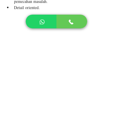
pemecahan masalah.
Detail oriented.
About the Company
PT INNOVATION HONGTAI
TECHNOLOGY
Apply Now
LINK TERKAIT
Pendaftaran Mahasiswa Baru
Program Studi dan Akademik
Keunggulan Wiyatamandala
Kemahasiswaan