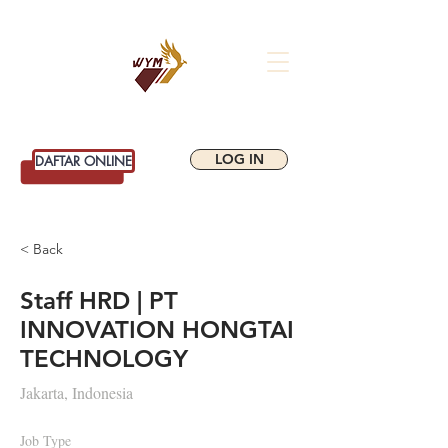
WIYATAMANDALA
SCHOOL OF BUSINESS
LOG IN
DAFTAR ONLINE
< Back
Staff HRD | PT
INNOVATION HONGTAI
TECHNOLOGY
Jakarta, Indonesia
Job Type