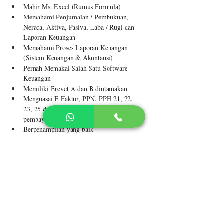
Mahir Ms. Excel (Rumus Formula)
Memahami Penjurnalan / Pembukuan, 
Neraca, Aktiva, Pasiva, Laba / Rugi dan 
Laporan Keuangan
Memahami Proses Laporan Keuangan 
(Sistem Keuangan & Akuntansi)
Pernah Memakai Salah Satu Software 
Keuangan
Memiliki Brevet A dan B diutamakan
Menguasai E Faktur, PPN, PPH 21, 22, 
23, 25 dan 29, E-SPT, E-Billing beserta 
pembayarannya
Berpenampilan yang baik
Penempatan Wilayah Jakarta
About the Company
PT BRINGIN KARYA SEJAHTERA