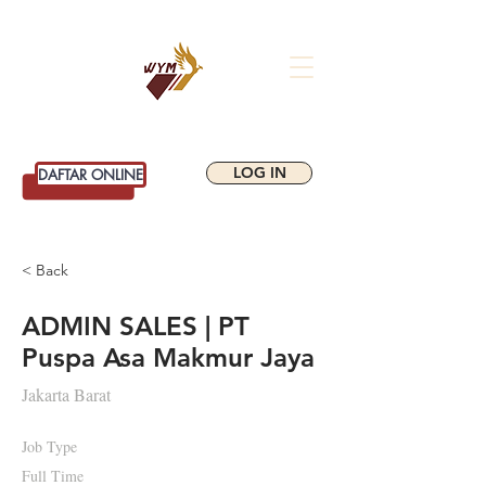
WIYATAMANDALA
SCHOOL OF BUSINESS
LOG IN
DAFTAR ONLINE
< Back
ADMIN SALES | PT
Puspa Asa Makmur Jaya
Jakarta Barat
Job Type
Full Time